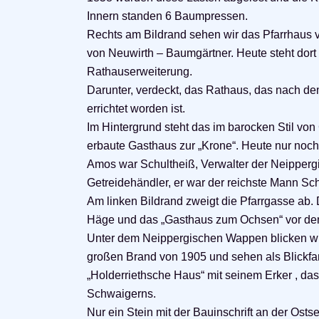
Innern standen 6 Baumpressen.
Rechts am Bildrand sehen wir das Pfarrhaus 
von Neuwirth – Baumgärtner. Heute steht dort
Rathauserweiterung.
Darunter, verdeckt, das Rathaus, das nach d
errichtet worden ist.
Im Hintergrund steht das im barocken Stil vo
erbaute Gasthaus zur „Krone“. Heute nur no
Amos war Schultheiß, Verwalter der Neipperg
Getreidehändler, er war der reichste Mann Sc
Am linken Bildrand zweigt die Pfarrgasse ab.
Häge und das „Gasthaus zum Ochsen“ vor de
Unter dem Neippergischen Wappen blicken wir
großen Brand von 1905 und sehen als Blickfa
„Holderriethsche Haus“ mit seinem Erker , d
Schwaigerns.
Nur ein Stein mit der Bauinschrift an der Osts