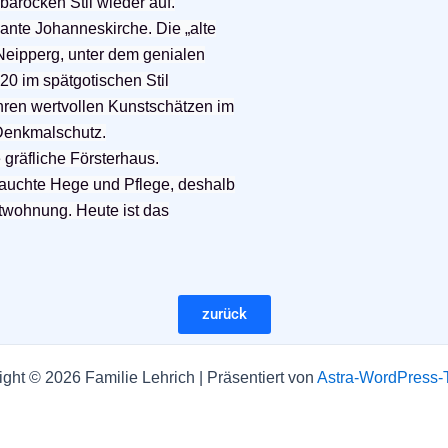
arocken Stil wieder auf.
ante Johanneskirche. Die „alte
 Neipperg, unter dem genialen
20 im spätgotischen Stil
ihren
wertvollen Kunstschätzen im
 Denkmalschutz.
gräfliche Försterhaus.
auchte Hege und Pflege, deshalb
stwohnung. Heute ist das
zurück
ght © 2026 Familie Lehrich | Präsentiert von
Astra-WordPress