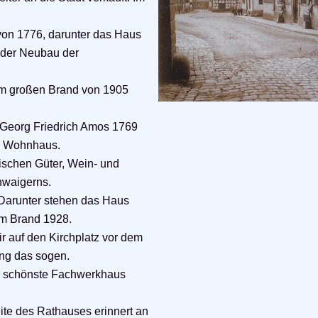
von 1776, darunter das Haus
 der Neubau der
em großen Brand von 1905
n Georg Friedrich Amos 1769
ch Wohnhaus.
ischen Güter, Wein- und
hwaigerns.
 Darunter stehen das Haus
m Brand 1928.
 auf den Kirchplatz vor dem
ng das sogen.
as schönste Fachwerkhaus
eite des Rathauses erinnert an