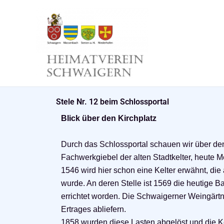
Zum
Inhalt
springen
Stele Nr. 12 beim Schlossportal
Blick über den Kirchplatz
Durch das Schlossportal schauen wir über den
Fachwerkgiebel der alten Stadtkelter, heute M
1546 wird hier schon eine Kelter erwähnt, di
wurde. An deren Stelle ist 1569 die heutige B
errichtet worden. Die Schwaigerner Weingärtn
Ertrages abliefern.
1858 wurden diese Lasten abgelöst und die Kel