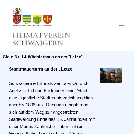
Zum
Inhalt
springen
Stele Nr. 14 Wächterhaus an der "Letze"
Stadtmauerturm an der „Letze“
Schwaigern erfüllte als zentraler Ort und
Adelssitz früh die Funktionen einer Stadt,
eine eigentliche Stadtrechtsverleihung blieb
aber bis 1806 aus. Dennoch umgab man
sich auf dem Weg zur angestrebten
Stadtwerdung Ende des 15. Jahrhundert mit
einer Mauer. Zahlreiche – aber in ihrer
Wehrkraft eher bescheidene – Türme